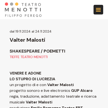
Vai alla navigazione principale
Vai al contenuto principale
Vai al footer
dal 19
.
11
.
2024 al 24
.
11
.
2024
Valter Malosti
SHAKESPEARE / POEMETTI
TIEFFE TEATRO MENOTTI
VENERE E ADONE
LO STUPRO DI LUCREZIA
un progetto di e con
Valter Malosti
progetto sonoro e live electronics
GUP Alcaro
regia, traduzione, adattamento teatrale e ricerca
musicale
Valter Malosti
produzione
Emilia Romagna Teatro ERT