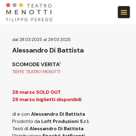
Vai alla navigazione principale
Vai al contenuto principale
Vai al footer
dal 28
.
03
.
2025 al 29
.
03
.
2025
Alessandro Di Battista
SCOMODE VERITA'
TIEFFE TEATRO MENOTTI
28 marzo SOLD OUT
29 marzo biglietti disponibili
di e con
Alessandro Di Battista
Prodotto da
Loft Produzioni S.r.l.
Testi di
Alessandro Di Battista
Distribuzione
Epoché ArtEventi