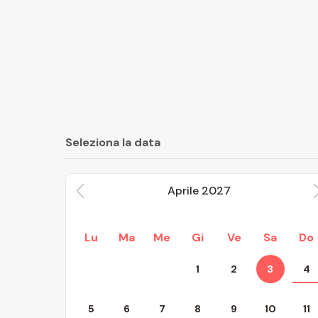
Seleziona la data
Aprile
2027
Lu
Ma
Me
Gi
Ve
Sa
Do
1
2
3
4
5
6
7
8
9
10
11