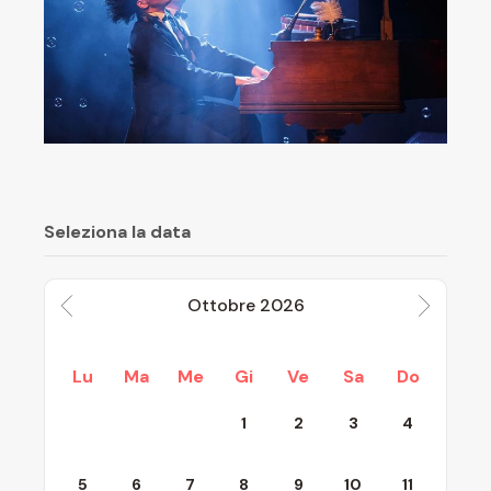
Seleziona la data
Ottobre
2026
Lu
Ma
Me
Gi
Ve
Sa
Do
1
2
3
4
5
6
7
8
9
10
11