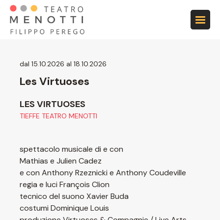
Vai alla navigazione principale
Vai al contenuto principale
Vai al footer
dal 15
.
10
.
2026 al 18
.
10
.
2026
Les Virtuoses
LES VIRTUOSES
TIEFFE TEATRO MENOTTI
spettacolo musicale di e con
Mathias e Julien Cadez
e con Anthony Rzeznicki e Anthony Coudeville
regia e luci François Clion
tecnico del suono Xavier Buda
costumi Dominique Louis
produzione Virtuoses & Compagnie / Live Arts