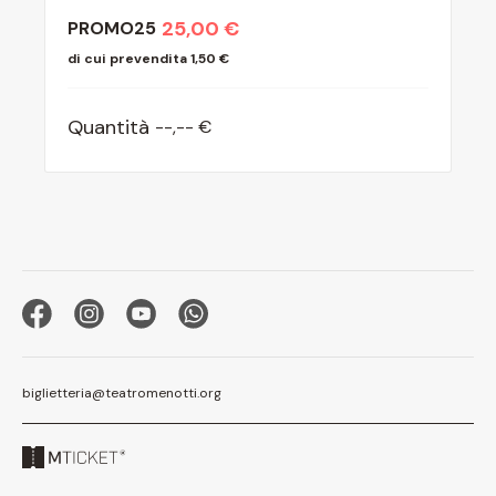
25,00 €
PROMO25
di cui prevendita 1,50 €
Quantità
--
,
-- €
biglietteria@teatromenotti.org