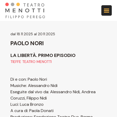
Vai alla navigazione principale
Vai al contenuto principale
Vai al footer
dal 18
.
11
.
2025 al 20
.
11
.
2025
PAOLO NORI
LA LIBERTÀ. PRIMO EPISODIO
TIEFFE TEATRO MENOTTI
Di e con: Paolo Nori
Musiche: Alessandro Nidi
Eseguite dal vivo da: Alessandro Nidi, Andrea
Coruzzi, Filippo Nidi
Luci: Luca Bronzo
A cura di: Paola Donati
Produzione: Fondazione Teatro Due, Parma