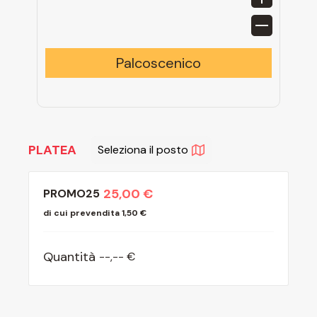
Palcoscenico
PLATEA
Seleziona il posto
25,00 €
PROMO25
di cui prevendita 1,50 €
Quantità
--
,
-- €