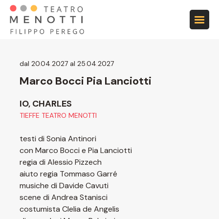
Vai alla navigazione principale
Vai al contenuto principale
Vai al footer
dal 20
.
04
.
2027 al 25
.
04
.
2027
Marco Bocci Pia Lanciotti
IO, CHARLES
TIEFFE TEATRO MENOTTI
testi di Sonia Antinori
con Marco Bocci e Pia Lanciotti
regia di Alessio Pizzech
aiuto regia Tommaso Garré
musiche di Davide Cavuti
scene di Andrea Stanisci
costumista Clelia de Angelis