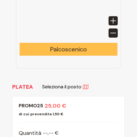
Palcoscenico
PLATEA
Seleziona il posto
25,00 €
PROMO25
di cui prevendita 1,50 €
Quantità
--
,
-- €