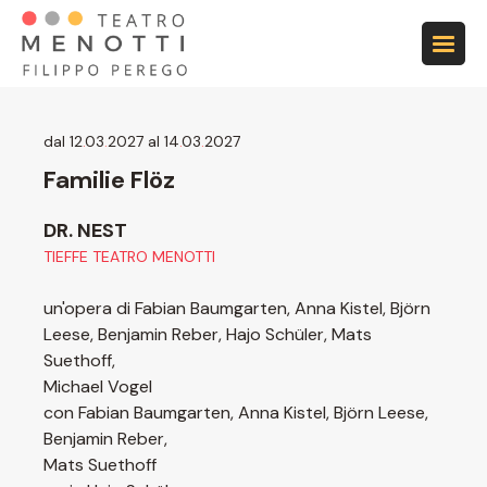
Vai alla navigazione principale
Vai al contenuto principale
Vai al footer
dal 12
.
03
.
2027 al 14
.
03
.
2027
Familie Flöz
DR. NEST
TIEFFE TEATRO MENOTTI
un'opera di Fabian Baumgarten, Anna Kistel, Björn
Leese, Benjamin Reber, Hajo Schüler, Mats
Suethoff,
Michael Vogel
con Fabian Baumgarten, Anna Kistel, Björn Leese,
Benjamin Reber,
Mats Suethoff