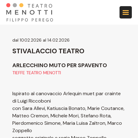
Vai alla navigazione principale
Vai al contenuto principale
Vai al footer
dal 10
.
02
.
2026 al 14
.
02
.
2026
STIVALACCIO TEATRO
ARLECCHINO MUTO PER SPAVENTO
TIEFFE TEATRO MENOTTI
Ispirato al canovaccio Arlequin muet par crainte
di Luigi Riccoboni
con Sara Allevi, Katiuscia Bonato, Marie Coutance,
Matteo Cremon, Michele Mori, Stefano Rota,
Pierdomenico Simone, Maria Luisa Zaltron, Marco
Zoppello
soggetto originale e regia Marco Zoppello