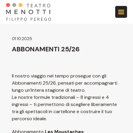
Vai alla navigazione principale
Vai al contenuto principale
Vai al footer
01
.
10
.
2025
ABBONAMENTI 25/26
Il nostro viaggio nel tempo prosegue con gli
Abbonamenti 25/26, pensati per accompagnarti
lungo un’intera stagione di teatro.
Le nostre formule tradizionali – 8 ingressi e 4
ingressi – ti permettono di scegliere liberamente
tra gli spettacoli in cartellone e costruire il tuo
percorso ideale.
Abbonamento
Les Moustaches
: